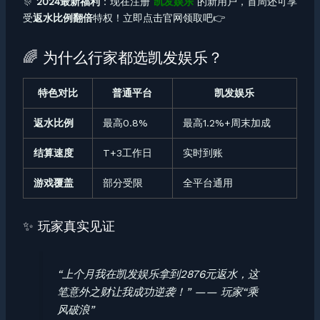
🎊
2024最新福利
：现在注册
凯发娱乐
的新用户，首周还可享
受
返水比例翻倍
特权！立即点击官网领取吧👉
🌈 为什么行家都选凯发娱乐？
特色对比
普通平台
凯发娱乐
返水比例
最高0.8%
最高1.2%+周末加成
结算速度
T+3工作日
实时到账
游戏覆盖
部分受限
全平台通用
✨ 玩家真实见证
“上个月我在凯发娱乐拿到2876元返水，这
笔意外之财让我成功逆袭！” —— 玩家“乘
风破浪”