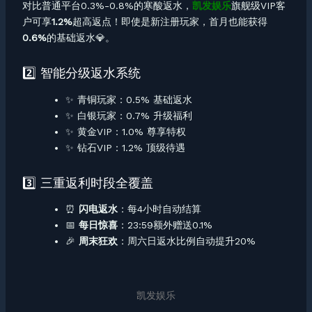
对比普通平台0.3%-0.8%的寒酸返水，
凯发娱乐
旗舰级VIP客
户可享
1.2%
超高返点！即使是新注册玩家，首月也能获得
0.6%
的基础返水💎。
2️⃣ 智能分级返水系统
✨ 青铜玩家：0.5% 基础返水
✨ 白银玩家：0.7% 升级福利
✨ 黄金VIP：1.0% 尊享特权
✨ 钻石VIP：1.2% 顶级待遇
3️⃣ 三重返利时段全覆盖
⏰
闪电返水
：每4小时自动结算
📅
每日惊喜
：23:59额外赠送0.1%
🎉
周末狂欢
：周六日返水比例自动提升20%
凯发娱乐