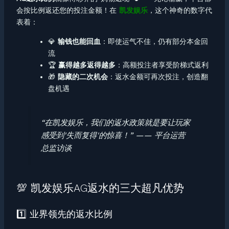
会按比例返还您的投注金额！在
凯发娱乐
，这个神奇的数字代
表着：
💎
输钱也能回血
：即使运气不佳，仍有部分本金回
流
🏆
赢得越多返得越多
：高额投注者享受阶梯式返利
🎁
隐藏的二次机会
：返水金额可再次投注，创造翻
盘机遇
“在凯发娱乐，我们的返水政策就是要让玩家
感受到'失而复得'的惊喜！” —— 平台运营
总监访谈
💯 凯发娱乐AG返水的三大超凡优势
1️⃣ 业界领先的返水比例