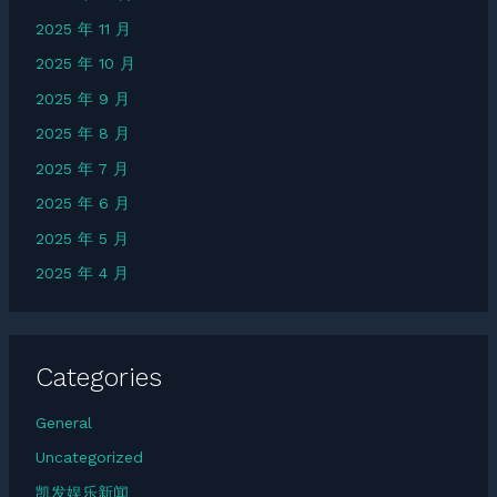
2025 年 11 月
2025 年 10 月
2025 年 9 月
2025 年 8 月
2025 年 7 月
2025 年 6 月
2025 年 5 月
2025 年 4 月
Categories
General
Uncategorized
凯发娱乐新闻