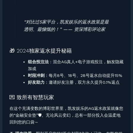
“对比过5家平台，凯发娱乐的返水政策是最
透明、最慷慨的！” —— 资深博彩评论家
🎁 2024独家返水提升秘籍
组合投注法
：混合AG真人+电子游戏投注，触发隐藏
加成
时段冲刺
：每月8号、18号、28号返水自动提升15%
好友助力
：邀请好友注册，双方永久提升0.1%返点
💌 致所有智慧玩家
在这个充满变数的博彩世界里，凯发娱乐的AG返水政策就像您
的“金融安全垫”🛡️。无论风云变幻，总有一部分投入会温柔地
回到您的口袋～