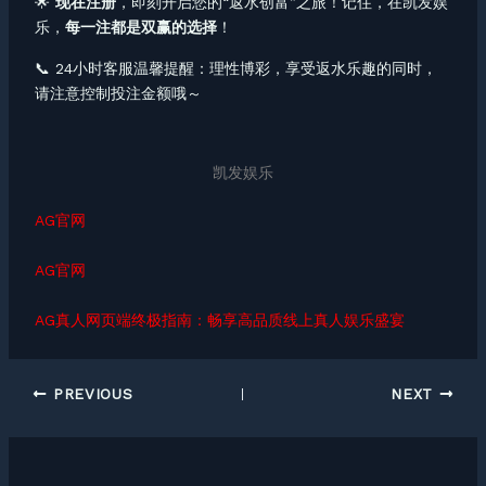
🌟
现在注册
，即刻开启您的“返水创富”之旅！记住，在凯发娱
乐，
每一注都是双赢的选择
！
📞 24小时客服温馨提醒：理性博彩，享受返水乐趣的同时，
请注意控制投注金额哦～
凯发娱乐
AG官网
AG官网
AG真人网页端终极指南：畅享高品质线上真人娱乐盛宴
PREVIOUS
NEXT