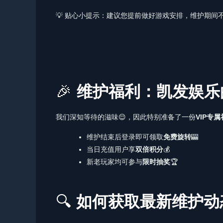
💡 贴心小提示：建议您提前做好游戏安排，维护期
🎉
维护福利：凯发娱乐
我们深知等待的滋味😌，因此特别准备了一份
VIP专
维护结束后登录即可领取
免费旋转
🎰
当日充值用户享
双倍积分
💰
新老玩家均可参与
限时抽奖
🏆
🔍
如何获取最新维护动