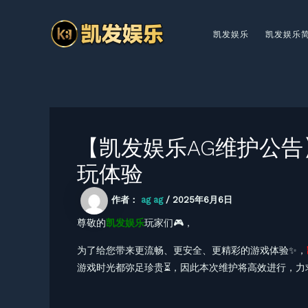
跳
至
凯发娱乐
凯发娱乐
内
容
【凯发娱乐AG维护公
玩体验
作者：
ag ag
/
2025年6月6日
尊敬的
凯发娱乐
玩家们🎮，
为了给您带来更流畅、更安全、更精彩的游戏体验✨，
游戏时光都弥足珍贵⏳，因此本次维护将高效进行，力