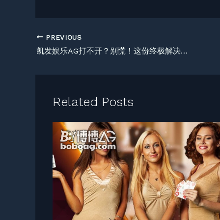
PREVIOUS
凯发娱乐AG打不开？别慌！这份终极解决指南助你秒速恢复访问！
Related Posts