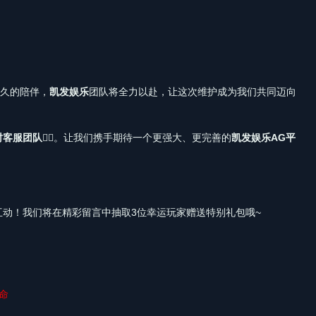
长久的陪伴，
凯发娱乐
团队将全力以赴，让这次维护成为我们共同迈向
小时客服团队
💁‍♂️。让我们携手期待一个更强大、更完善的
凯发娱乐AG平
互动！我们将在精彩留言中抽取3位幸运玩家赠送特别礼包哦~
命