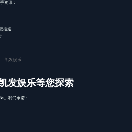
手资讯：
获取推送
过
凯发娱乐
凯发娱乐等您探索
💫。我们承诺：