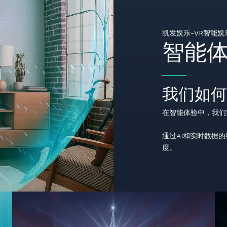
凯发娱乐-VR智能娱
智能体
我们如何
在智能体验中，我们
通过AI和实时数据
度。