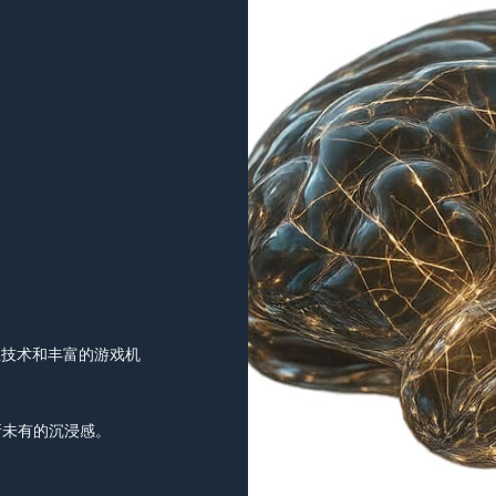
互技术和丰富的游戏机
所未有的沉浸感。