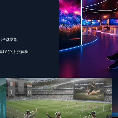
和全球赛事。
造独特的社交体验。