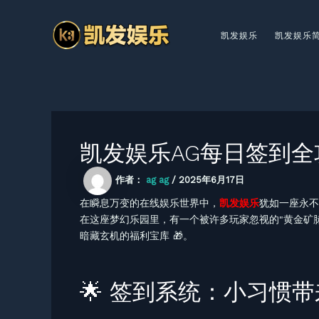
跳
至
凯发娱乐
凯发娱乐
内
容
凯发娱乐AG每日签到
作者：
ag ag
/
2025年6月17日
在瞬息万变的在线娱乐世界中，
凯发娱乐
犹如一座永不
在这座梦幻乐园里，有一个被许多玩家忽视的"黄金矿
暗藏玄机的福利宝库 🎁。
🌟 签到系统：小习惯