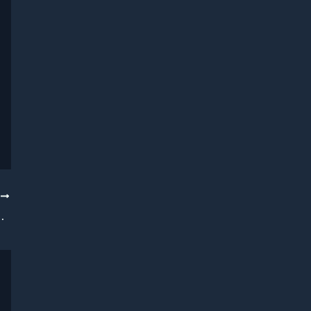
T
：一场酣畅淋漓的虚拟盛宴