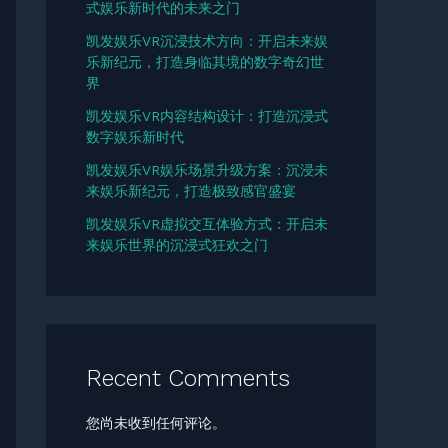
式娱乐新时代的未来之门
凯发娱乐VR沉浸技术方向：开启未来娱
乐新纪元，打造身临其境的数字奇幻世
界
凯发娱乐VR内容结构设计：打造沉浸式
数字娱乐新时代
凯发娱乐VR娱乐场景升级方案：沉浸未
来娱乐新纪元，打造极致感官盛宴
凯发娱乐VR虚拟交互体验方式：开启未
来娱乐世界的沉浸式狂欢之门
Recent Comments
您尚未收到任何评论。