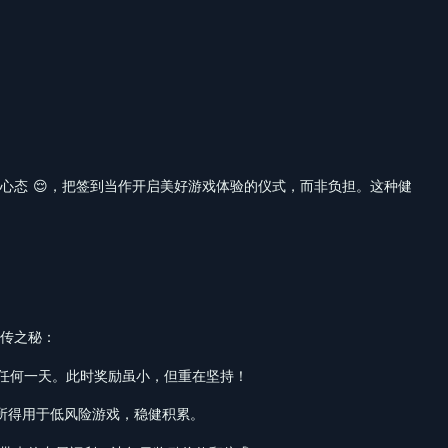
心态 😌，把签到当作开启美好游戏体验的仪式，而非负担。这种健
传之秘：
过任何一天。此时奖励虽小，但重在坚持！
到所得用于低风险游戏，稳健积累。