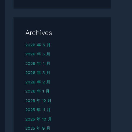
Archives
2026 年 6 月
2026 年 5 月
2026 年 4 月
2026 年 3 月
2026 年 2 月
2026 年 1 月
2025 年 12 月
2025 年 11 月
2025 年 10 月
2025 年 9 月