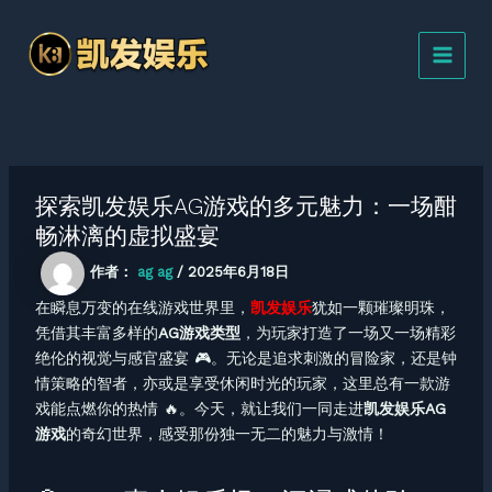
跳
MAI
至
MEN
内
容
探索凯发娱乐AG游戏的多元魅力：一场酣
畅淋漓的虚拟盛宴
作者：
ag ag
/
2025年6月18日
在瞬息万变的在线游戏世界里，
凯发娱乐
犹如一颗璀璨明珠，
凭借其丰富多样的
AG游戏类型
，为玩家打造了一场又一场精彩
绝伦的视觉与感官盛宴 🎮。无论是追求刺激的冒险家，还是钟
情策略的智者，亦或是享受休闲时光的玩家，这里总有一款游
戏能点燃你的热情 🔥。今天，就让我们一同走进
凯发娱乐AG
游戏
的奇幻世界，感受那份独一无二的魅力与激情！