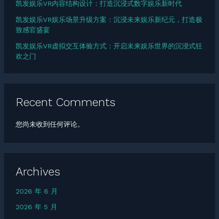
凯发娱乐VR内容结构设计：打造沉浸式数字娱乐新时代
凯发娱乐VR娱乐场景升级方案：沉浸未来娱乐新纪元，打造极
致感官盛宴
凯发娱乐VR虚拟交互体验方式：开启未来娱乐世界的沉浸式狂
欢之门
Recent Comments
您尚未收到任何评论。
Archives
2026 年 6 月
2026 年 5 月