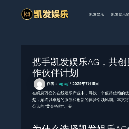
跳
至
凯发娱乐
凯发娱乐
内
容
携手凯发娱乐AG，共
作伙伴计划
作者：
ag ag
/
2025年7月15日
在瞬息万变的在线娱乐产业中，寻找一个值得信赖的
楚，始终以卓越的服务和创新的体验引领风潮。本文
公认的"黄金搭档"。🎯