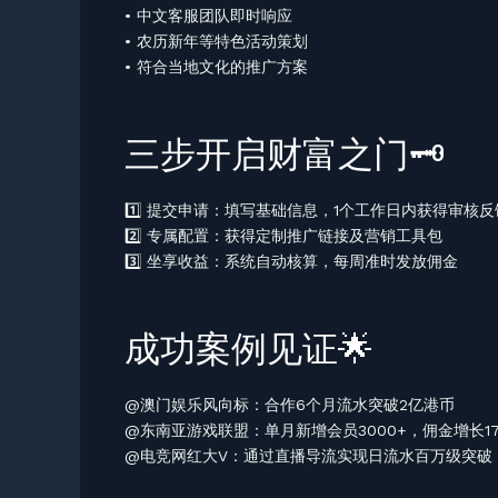
• 中文客服团队即时响应
• 农历新年等特色活动策划
• 符合当地文化的推广方案
三步开启财富之门🗝️
1️⃣ 提交申请：填写基础信息，1个工作日内获得审核反
2️⃣ 专属配置：获得定制推广链接及营销工具包
3️⃣ 坐享收益：系统自动核算，每周准时发放佣金
成功案例见证🌟
@澳门娱乐风向标：合作6个月流水突破2亿港币
@东南亚游戏联盟：单月新增会员3000+，佣金增长17
@电竞网红大V：通过直播导流实现日流水百万级突破