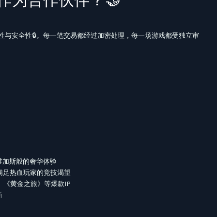
作为合作伙伴？🤝
性与安全性🔒。每一笔交易都经过加密处理，每一场游戏都受独立审
维加斯般的奢华体验
，满足热血玩家的竞技渴望
》《黄金之旅》等爆款IP
新