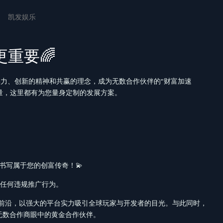
凯发娱乐
重要🌈
实力、创新的精神和共赢的理念，成为无数合作伙伴的"财富加速
力量，这里都有为您量身定制的发展方案。
书写属于您的创富传奇！💫
任何违规推广行为。
前沿，以强大的平台实力吸引全球玩家与开发者的目光。与此同时，
无数合作商眼中的黄金合作伙伴。