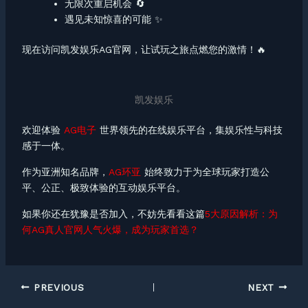
无限次重启机会 🔄
遇见未知惊喜的可能 ✨
现在访问凯发娱乐AG官网，让试玩之旅点燃您的激情！🔥
凯发娱乐
欢迎体验
AG电子
世界领先的在线娱乐平台，集娱乐性与科技
感于一体。
作为亚洲知名品牌，
AG环亚
始终致力于为全球玩家打造公
平、公正、极致体验的互动娱乐平台。
如果你还在犹豫是否加入，不妨先看看这篇
5大原因解析：为
何AG真人官网人气火爆，成为玩家首选？
PREVIOUS
NEXT