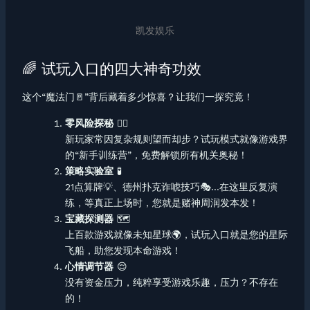
凯发娱乐
🌈 试玩入口的四大神奇功效
这个“魔法门🚪”背后藏着多少惊喜？让我们一探究竟！
零风险探秘
🕵️‍♂️
新玩家常因复杂规则望而却步？试玩模式就像游戏界
的“新手训练营”，免费解锁所有机关奥秘！
策略实验室
🧪
21点算牌💡、德州扑克诈唬技巧🎭...在这里反复演
练，等真正上场时，您就是赌神周润发本发！
宝藏探测器
🗺️
上百款游戏就像未知星球🌍，试玩入口就是您的星际
飞船，助您发现本命游戏！
心情调节器
😌
没有资金压力，纯粹享受游戏乐趣，压力？不存在
的！