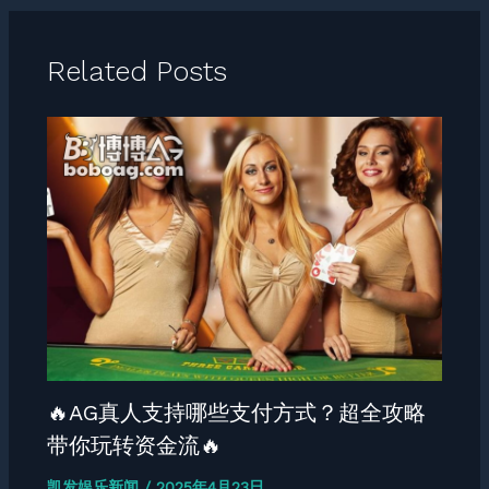
Related Posts
🔥AG真人支持哪些支付方式？超全攻略
带你玩转资金流🔥
凯发娱乐新闻
/
2025年4月23日