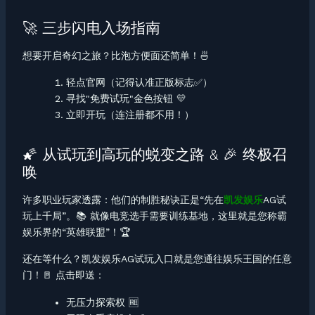
🚀 三步闪电入场指南
想要开启奇幻之旅？比泡方便面还简单！🍜
轻点官网（记得认准正版标志✅）
寻找"免费试玩"金色按钮 💛
立即开玩（连注册都不用！）
🌠 从试玩到高玩的蜕变之路 & 🎉 终极召
唤
许多职业玩家透露：他们的制胜秘诀正是“先在
凯发娱乐
AG试
玩上千局”。📚 就像电竞选手需要训练基地，这里就是您称霸
娱乐界的“英雄联盟”！🏆
还在等什么？凯发娱乐AG试玩入口就是您通往娱乐王国的任意
门！🚪 点击即送：
无压力探索权 🆓