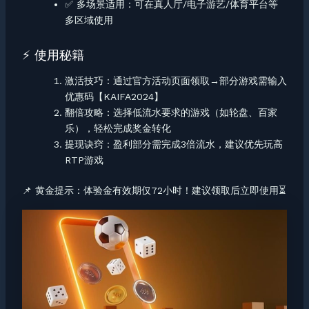
✅ 多场景适用：可在真人厅/电子游艺/体育平台等
多区域使用
⚡ 使用秘籍
激活技巧：通过官方活动页面领取→部分游戏需输入
优惠码【KAIFA2024】
翻倍攻略：选择低流水要求的游戏（如轮盘、百家
乐），轻松完成奖金转化
提现诀窍：盈利部分需完成3倍流水，建议优先玩高
RTP游戏
📌 黄金提示：体验金有效期仅72小时！建议领取后立即使用⏳