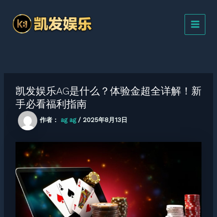
跳
MAI
至
MEN
内
容
凯发娱乐AG是什么？体验金超全详解！新
手必看福利指南
作者：
ag ag
/
2025年8月13日