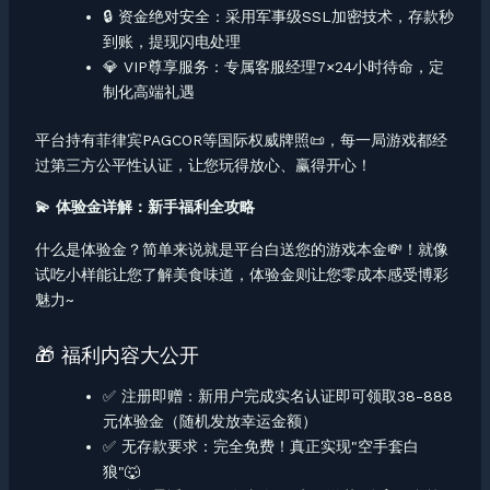
🔒 资金绝对安全：采用军事级SSL加密技术，存款秒
到账，提现闪电处理
💎 VIP尊享服务：专属客服经理7×24小时待命，定
制化高端礼遇
平台持有菲律宾PAGCOR等国际权威牌照📜，每一局游戏都经
过第三方公平性认证，让您玩得放心、赢得开心！
💫 体验金详解：新手福利全攻略
什么是体验金？简单来说就是平台白送您的游戏本金💸！就像
试吃小样能让您了解美食味道，体验金则让您零成本感受博彩
魅力~
🎁 福利内容大公开
✅ 注册即赠：新用户完成实名认证即可领取38-888
元体验金（随机发放幸运金额）
✅ 无存款要求：完全免费！真正实现"空手套白
狼"🐺