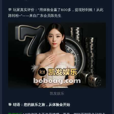
💬 玩家真实评价："用体验金赢了800多，提现秒到账！从此
路转粉~"——来自广东会员陈先生
凯发娱乐
🎯 结语：您的娱乐之旅，从体验金开始