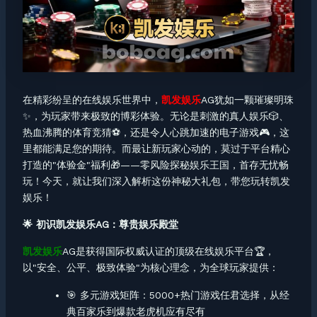
在精彩纷呈的在线娱乐世界中，
凯发娱乐
AG犹如一颗璀璨明珠
✨，为玩家带来极致的博彩体验。无论是刺激的真人娱乐🎲、
热血沸腾的体育竞猜⚽，还是令人心跳加速的电子游戏🎮，这
里都能满足您的期待。而最让新玩家心动的，莫过于平台精心
打造的"体验金"福利🎁——零风险探秘娱乐王国，首存无忧畅
玩！今天，就让我们深入解析这份神秘大礼包，带您玩转凯发
娱乐！
🌟 初识凯发娱乐AG：尊贵娱乐殿堂
凯发娱乐
AG是获得国际权威认证的顶级在线娱乐平台🏆，
以"安全、公平、极致体验"为核心理念，为全球玩家提供：
🎯 多元游戏矩阵：5000+热门游戏任君选择，从经
典百家乐到爆款老虎机应有尽有