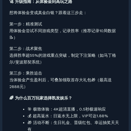
🚀 升级指南：从体验金到高玩之路
想将体验金变成真金白银？跟着这三步走：
第一步：精准测试
用体验金尝试不同游戏类型，记录胜率（推荐记录10局数据
📝）
第二步：战术聚焦
选择胜率超55%的游戏重点突破，制定下注策略（如马丁格
尔/斐波那契系统）
第三步：乘胜追击
当体验金产生盈利后，可叠加领取首存大礼包🎁（最高送
2888元）
🌈 为什么百万玩家选择凯发娱乐？
🎯 极致体验：4K超清直播，0.5秒极速响应
💰 超高返水：日返水无上限，VIP可达1.88%
🎁 活动不断：生日礼金、晋级红包、幸运抽奖天天
有