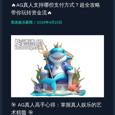
🔥AG真人支持哪些支付方式？超全攻略
带你玩转资金流🔥
凯发娱乐新闻
/
2025年4月23日
🎯 AG真人高手心得：掌握真人娱乐的艺
术精髓 🎯