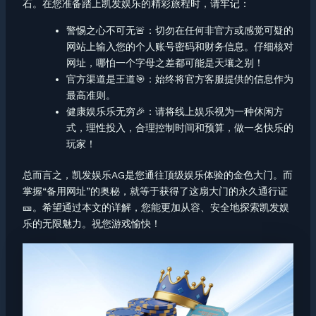
石。在您准备踏上凯发娱乐的精彩旅程时，请牢记：
警惕之心不可无🚨：切勿在任何非官方或感觉可疑的
网站上输入您的个人账号密码和财务信息。仔细核对
网址，哪怕一个字母之差都可能是天壤之别！
官方渠道是王道🎯：始终将官方客服提供的信息作为
最高准则。
健康娱乐乐无穷🎉：请将线上娱乐视为一种休闲方
式，理性投入，合理控制时间和预算，做一名快乐的
玩家！
总而言之，凯发娱乐AG是您通往顶级娱乐体验的金色大门。而
掌握“备用网址”的奥秘，就等于获得了这扇大门的永久通行证
🎫。希望通过本文的详解，您能更加从容、安全地探索凯发娱
乐的无限魅力。祝您游戏愉快！