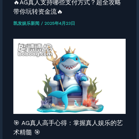
🔥AG真人支持哪些支付方式？超全攻略
带你玩转资金流🔥
凯发娱乐新闻
/
2025年4月23日
🎯 AG真人高手心得：掌握真人娱乐的艺
术精髓 🎯