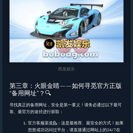
凯发娱乐
第三章：火眼金睛——如何寻觅官方正版
“备用网址”？🔍
寻找真正的备用网址，安全是第一要义！请务必通过以下最可
靠、最官方的途径进行获取：
官方客服渠道💁：这是最推荐、最安全的方式！如果
您曾成功访问过平台，请直接通过网站上的24/7在