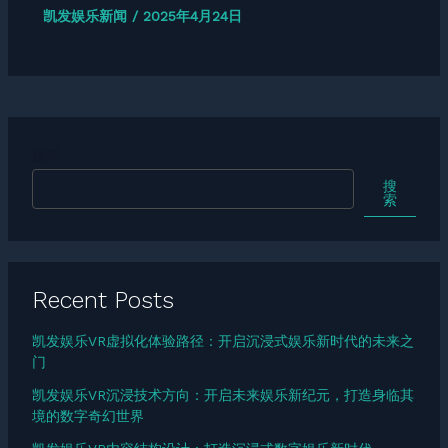
凯发娱乐新闻
/
2025年4月24日
搜索
搜
索
Recent Posts
凯发娱乐VR虚拟化体验路径：开启沉浸式娱乐新时代的未来之
门
凯发娱乐VR沉浸技术方向：开启未来娱乐新纪元，打造身临其
境的数字奇幻世界