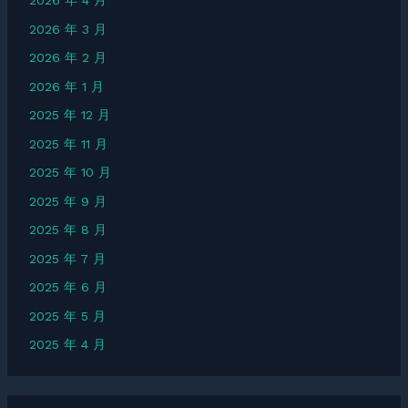
2026 年 4 月
2026 年 3 月
2026 年 2 月
2026 年 1 月
2025 年 12 月
2025 年 11 月
2025 年 10 月
2025 年 9 月
2025 年 8 月
2025 年 7 月
2025 年 6 月
2025 年 5 月
2025 年 4 月