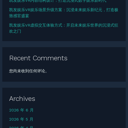
凯发娱乐VR内容结构设计：打造沉浸式数字娱乐新时代
凯发娱乐VR娱乐场景升级方案：沉浸未来娱乐新纪元，打造极
致感官盛宴
凯发娱乐VR虚拟交互体验方式：开启未来娱乐世界的沉浸式狂
欢之门
Recent Comments
您尚未收到任何评论。
Archives
2026 年 6 月
2026 年 5 月