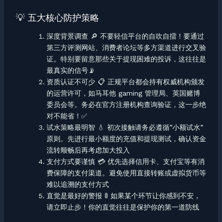
💡 五大核心防护策略
深度背景调查 🔎 不要轻信平台的自吹自擂！要通过
第三方评测网站、消费者论坛等多方渠道进行交叉验
证。特别要留意那些关于提现困难的投诉，这往往是
最真实的信号📡
资质认证不可少 📋 正规平台都会持有权威机构颁发
的运营许可，如马耳他 gaming 管理局、英国赌博
委员会等。务必在官方注册机构查询验证，这一步绝
对不能省！✅
试水策略最明智 💧 初次接触请务必遵循”小额试水”
原则。先进行最小额度的充值和提现测试，确认资金
流转顺畅后再考虑加大投入
支付方式要谨慎 💳 优先选择信用卡、支付宝等有消
费保障的支付渠道。避免使用直接转账或虚拟货币等
难以追溯的支付方式
直觉是最好的警报 🚦 如果某个环节让你感到不安，
请立即止步！你的直觉往往是保护你的第一道防线