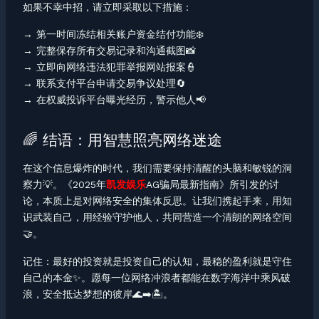
如果不幸中招，请立即采取以下措施：
→ 第一时间冻结相关账户资金结付功能❄️
→ 完整保存所有交易记录和沟通截图📸
→ 立即向网络违法犯罪举报网站报案👮
→ 联系支付平台申请交易争议处理🔄
→ 在权威投诉平台曝光经历，警示他人📢
🌈 结语：用智慧照亮网络迷途
在这个信息爆炸的时代，我们需要保持清醒的头脑和敏锐的洞
察力💡。《2025年
凯发娱乐
AG骗局最新指南》所引发的讨
论，本质上是对网络安全的集体反思。让我们携起手来，用知
识武装自己，用经验守护他人，共同营造一个清朗的网络空间
🤝。
记住：最好的投资就是投资自己的认知，最稳的盈利就是守住
自己的本金✨。愿每一位网络冲浪者都能在数字海洋中乘风破
浪，安全抵达梦想的彼岸🌊➡️🏝️。