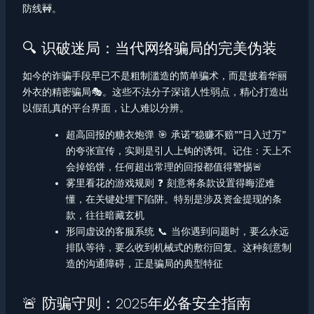
防线🚧。
🔍 识破迷局：当代网络骗局的完美伪装
如今的诈骗手段早已不是粗制滥造的简单骗术，而是披着华丽
外衣的精密骗局🎭。这些不法分子深谙人性弱点，精心打造出
以假乱真的平台界面，让人难以分辨。
超高回报的糖衣炮弹 🎯 承诺”稳赚不赔””日入过万”
的夸张宣传，实则是引人上钩的诱饵。记住：天上不
会掉馅饼，任何超出常理的回报都值得警惕🚨
雾里看花的游戏规则 ❓ 刻意将条款设置得晦涩难
懂，在关键处埋下陷阱。特别是涉及资金提现的条
款，往往暗藏玄机
形同虚设的客服系统 📞 当你遇到问题时，要么永远
排队等待，要么收到机械式的敷衍回复。这种刻意制
造的沟通障碍，正是骗局的典型特征
🚨 防骗守则：2025年必备安全指南