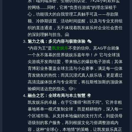
系：端到端加密、生物识别认证、7×24小时欺诈监
控网络……同时，它将“负责任游戏”的理念深植于
心，功能强大的自我管理工具触手可及——存款限
额、冷静期设置、活动时间提醒，以及与专业支持组
织的直连通道，无不体现着凯发娱乐对企业社会责任
的深刻理解与担当。🤗
魅力之魂：多元内容与极致体验
🎭
“内容为王”是
凯发娱乐
不变的信仰。其AG平台就像
一个永不落幕的世界级娱乐嘉年华！🎉 它与全球顶
尖游戏开发商结盟，带来独占的爆款电子游戏；其体
育博彩业务覆盖全球主流与小众赛事，满足每一位体
育发烧友的热忱；而其沉浸式真人娱乐场，更是通过
高清流媒体技术与专业荷官，将拉斯维加斯的顶级体
验瞬间送达您的指尖。🎲✨
融合之艺：全球布局与本土智慧
🌍
凯发娱乐的卓越，在于它懂得“和而不同”。它并非粗
暴地将单一模式复制全球，而是精耕细作，深入每一
个区域市场。从支持本地偏好的支付方式，到提供母
语级别的客户服务，再到根据文化习俗调整游戏内
容，这种“全球心，本地情”的策略，让凯发娱乐真正