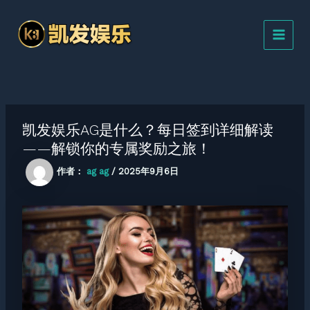
跳
MAI
至
MEN
内
容
凯发娱乐AG是什么？每日签到详细解读
——解锁你的专属奖励之旅！
作者：
ag ag
/
2025年9月6日