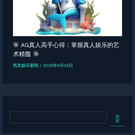
🎯 AG真人高手心得：掌握真人娱乐的艺
术精髓 🎯
凯发娱乐新闻
/
2025年4月24日
搜索
搜
索