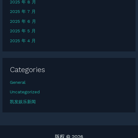
2025 年 8 月
2025 年 7 月
2025 年 6 月
2025 年 5 月
2025 年 4 月
Categories
General
Uncategorized
凯发娱乐新闻
版权 © 2026