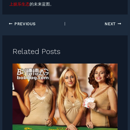
上娱乐生态
的未来蓝图。
PREVIOUS
NEXT
Related Posts