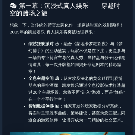
🎭 第一幕：沉浸式真人娱乐——穿越时
空的赌场之旅
想象一下，当传统的荷官发牌化作一场穿越时空的戏剧演绎！
2025年的凯发娱乐 真人娱乐将突破物理界限：
综艺狂欢派对
🎪：融合《蒙地卡罗狂欢夜》与《梦
幻捕手》的互动盛宴，玩家不仅是在下注，更是参与
一场由专业荷官主导的真人秀。当转盘与骰子化作剧
情道具，每一次开牌都如同揭开命运剧本的精彩篇
章！
全息主题空间
🏯：从古埃及法老的黄金赌厅到赛博
朋克的星空酒廊，凯发娱乐通过全息投影技术打造超
过20个主题场景。您将不再”进入”游戏，而是”降临”
在一个个平行时空！
智能数据伴游
📊：独家开发的玩家数据分析系统，
将实时呈现胜率曲线、策略建议，甚至为您匹配志同
道合的游戏伙伴，让博弈成为一门精妙的社交艺术。