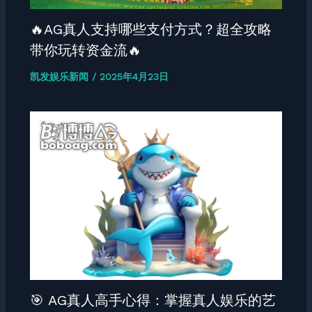
🔥AG真人支持哪些支付方式？超全攻略
带你玩转资金流🔥
凯发娱乐新闻
/
2025年4月23日
🎯 AG真人高手心得：掌握真人娱乐的艺