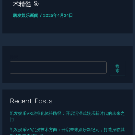
术精髓 🎯
凯发娱乐新闻
/
2025年4月24日
搜索
搜
索
Recent Posts
凯发娱乐VR虚拟化体验路径：开启沉浸式娱乐新时代的未来之
门
凯发娱乐VR沉浸技术方向：开启未来娱乐新纪元，打造身临其