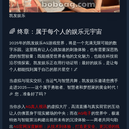
凯发娱乐
🌈 终章：属于每个人的娱乐元宇宙
2025年的凯发娱乐AG游戏世界，将是一个充满无限可能的数
字乐园。这里既有让人心跳加速的刺激体验，也有需要深思熟
虑的智慧较量；既能感受世界各地的文化魅力，也能在科技前
沿尽情探索。凯发娱乐正在用行动证明：最好的娱乐，是让每
个人都能找到属于自己的那片星空！🌌
当虚拟与现实交织，当运气与智慧共舞，凯发娱乐邀请您携手
走进2025——这个属于勇敢者、智慧者和梦想家的黄金时代！
🎉 您，准备好了吗？
当你步入
AG真人视讯
的虚拟大厅，高清直播与真实荷官的互动
让人仿佛置身于现实赌场的中央；而在
AG电子
的世界中，极速
特效与智能算法构建出前所未有的沉浸体验——两者共同勾勒
出
AG官网深度解析：从技术到体验，打造更安全、更沉浸的线