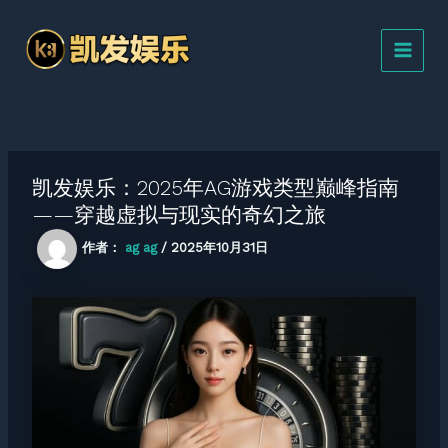
跳
MAI
至
MEN
内
容
凯发娱乐：2025年AG游戏类型巅峰指南
——穿越虚拟与现实的奇幻之旅
作者：
ag ag
/
2025年10月31日