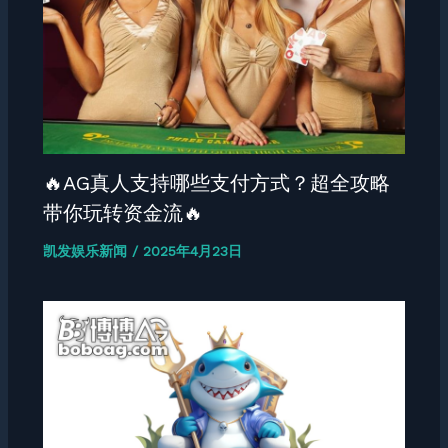
🔥AG真人支持哪些支付方式？超全攻略
带你玩转资金流🔥
凯发娱乐新闻
/
2025年4月23日