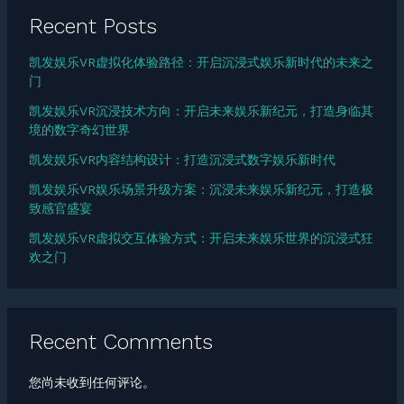
Recent Posts
凯发娱乐VR虚拟化体验路径：开启沉浸式娱乐新时代的未来之
门
凯发娱乐VR沉浸技术方向：开启未来娱乐新纪元，打造身临其
境的数字奇幻世界
凯发娱乐VR内容结构设计：打造沉浸式数字娱乐新时代
凯发娱乐VR娱乐场景升级方案：沉浸未来娱乐新纪元，打造极
致感官盛宴
凯发娱乐VR虚拟交互体验方式：开启未来娱乐世界的沉浸式狂
欢之门
Recent Comments
您尚未收到任何评论。