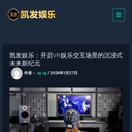
跳
MAI
至
MEN
内
容
凯发娱乐：开启VR娱乐交互场景的沉浸式
未来新纪元
作者：
ag ag
/
2026年1月27日