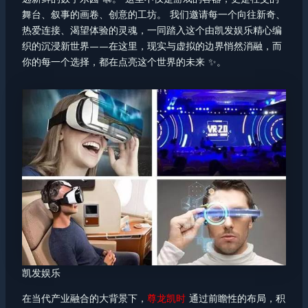
舞台、叙事的画卷、创意的工坊。 我们邀请每一个向往新奇、
热爱连接、渴望体验的灵魂，一同踏入这个由凯发娱乐精心编
织的沉浸新世界——在这里，现实与虚拟的边界悄然消融，而
你的每一个选择，都在点亮这个世界的未来 ✨。
凯发娱乐
在当代产业融合的大背景下，
尊龙凯时
通过前瞻性的布局，积