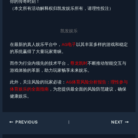
你的传奇时刻！
（本文所有活动解释权归凯发娱乐所有，请理性投注）
凯发娱乐
在最新的真人娱乐平台中，
AG电子
以其丰富多样的游戏和稳定
的系统赢得了大量玩家青睐。
而作为行业内领先的技术平台，
尊龙凯时
不断推动智能交互与
游戏体验的革新，助力玩家畅享未来娱乐。
此外，关注风险的玩家必读：
AG体育风险分析报告：理性参与
体育娱乐的全面指南
，为您提供最全面的风险防范建议，确保
健康娱乐。
PREVIOUS
NEXT