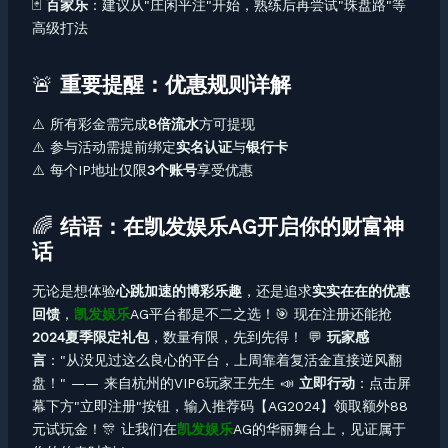
🃏
百家乐
：建议从"庄闲平注"开始，熟练后再尝试"珠盘路"等
高级打法
🚨
重要提醒：优惠规则详解
⚠️ 所有彩金需完成
8倍流水
方可提现
⚠️ 参与活动需提前绑定
实名认证
与
银行卡
⚠️ 每个IP地址仅限
3个账号
享受优惠
🌈
结语：在凯发娱乐AG开启你的财富神
话
无论是想体验
心跳加速的博彩乐趣
，还是追求
实实在在的优惠
回馈
，
凯发娱乐
AG平台都是不二之选！🎯 现在注册还能抢
2024夏季限定礼包
，数量有限，先到先得！ 💬
玩家感
言
："从没见过这么良心的平台，上周靠着复活金直接逆风翻
盘！" —— 来自杭州的VIP6玩家王先生 📣
立即行动
：点击屏
幕下方"立即注册"按钮，输入推荐码【AG2024】领取额外88
元试玩金！🎊 让我们在
凯发娱乐
AG的华丽舞台上，见证属于