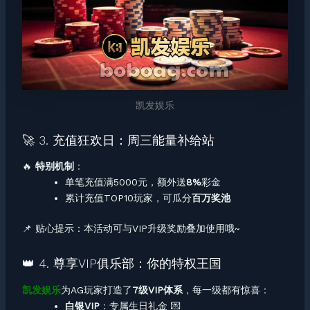
凯发娱乐
🚀 3. 充值狂欢日：周三能量补给站
🔥
特别机制
：
单笔充值满5000元，额外送
8%
彩金
累计充值TOP10玩家，可瓜分
百万奖池
📌 贴心提示：本活动可与VIP升级奖励叠加使用哦~
👑 4. 尊享VIP俱乐部：你的特权王国
凯发娱乐
为AG玩家打造了
7级VIP体系
，每一级都有惊喜：
白银VIP
：专属生日礼金 💌