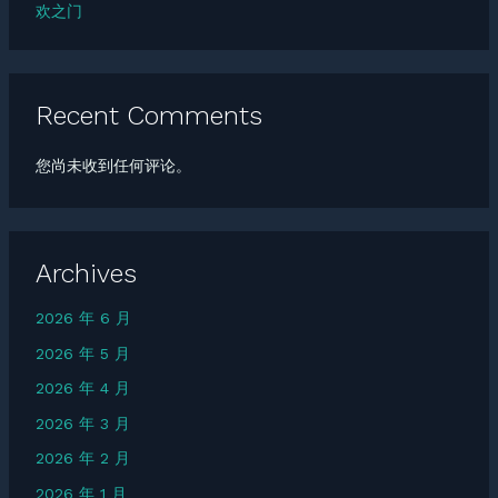
欢之门
Recent Comments
您尚未收到任何评论。
Archives
2026 年 6 月
2026 年 5 月
2026 年 4 月
2026 年 3 月
2026 年 2 月
2026 年 1 月