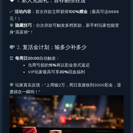
💝 1. 新人见面礼：首存翻倍狂送
✅
活动内容
：首次存款立即获得
100%赠金
（最高可达8888
元！）
🎯
隐藏技巧
：分次存款可触发多档奖励，新手村玩家也能变
身"高富帅"！
💸 2. 复活金计划：输多少补多少
⏰
每周日20:00
自动触发：
当周亏损的
15%
将以彩金形式返还
VIP玩家最高可享
30%
回血福利
💬 玩家真实反馈："上周输2万，周日直接收到3000彩金，逆
袭就在一瞬间！"