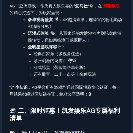
AG（亚洲游戏）作为真人娱乐界的
"爱马仕"
💎，在
凯发娱乐
的精心打造下，为玩家呈现：
奢华视听盛宴
🎥：4K超清直播，连荷官的睫毛颤动
都清晰可见！
沉浸式体验
🎭：从百家乐的发牌沙沙声到轮盘的清
脆转动，宛如亲临澳门威尼斯人！
全明星游戏阵容
🃏：
→ 经典百家乐（多视角任选）
→ 紧张刺激的龙虎斗 🐉🐯
→ 欧式轮盘（带智能路单分析）
→ 还有骰宝、二十一点等十余种玩法！
💡
小知识
：AG平台所有游戏均通过国际博彩协会认证，每一
局结果都经过区块链存证，绝对公平透明！🔒
🎁
二、限时钜惠！凯发娱乐AG专属福利
清单