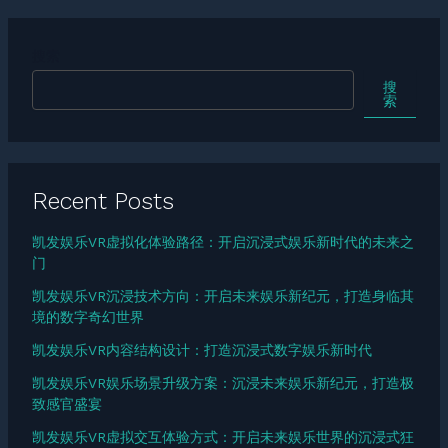
搜索
搜
索
Recent Posts
凯发娱乐VR虚拟化体验路径：开启沉浸式娱乐新时代的未来之
门
凯发娱乐VR沉浸技术方向：开启未来娱乐新纪元，打造身临其
境的数字奇幻世界
凯发娱乐VR内容结构设计：打造沉浸式数字娱乐新时代
凯发娱乐VR娱乐场景升级方案：沉浸未来娱乐新纪元，打造极
致感官盛宴
凯发娱乐VR虚拟交互体验方式：开启未来娱乐世界的沉浸式狂