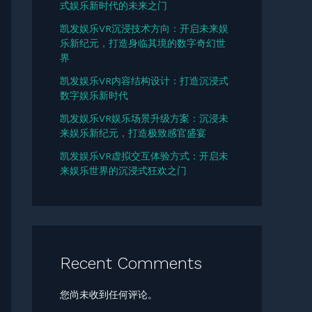
式娱乐新时代的未来之门
凯发娱乐VR沉浸技术方向：开启未来娱
乐新纪元，打造身临其境的数字奇幻世
界
凯发娱乐VR内容结构设计：打造沉浸式
数字娱乐新时代
凯发娱乐VR娱乐场景升级方案：沉浸未
来娱乐新纪元，打造极致感官盛宴
凯发娱乐VR虚拟交互体验方式：开启未
来娱乐世界的沉浸式狂欢之门
Recent Comments
您尚未收到任何评论。