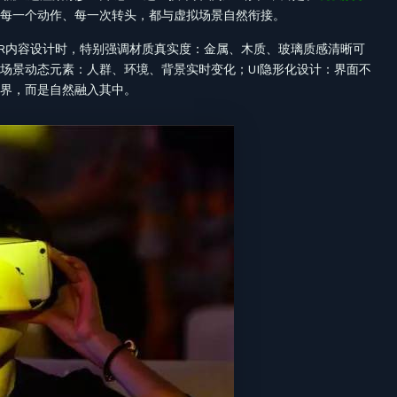
的每一个动作、每一次转头，都与虚拟场景自然衔接。
VR内容设计时，特别强调材质真实度：金属、木质、玻璃质感清晰可
场景动态元素：人群、环境、背景实时变化；UI隐形化设计：界面不
界，而是自然融入其中。