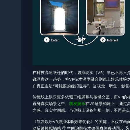
在科技高速跃迁的时代，虚拟现实（VR）早已不再只
锐洞察这一趋势，将VR技术深度融合到线上娱乐体验
户真正走进“可触摸的虚拟世界”。当视觉、听觉、触觉
传统线上娱乐更多依赖二维屏幕与按键交互，而VR的
置身真实场景之中。
凯发娱乐
在VR场景构建上，通过
光感、真实空间感。当你戴上设备的那一刻，不再是点开
《凯发娱乐VR虚拟体验效果优化》的关键，不仅在画面
动反馈模拟触感 ✋ 空间追踪技术确保身体移动同步 