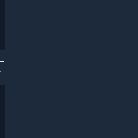
T
内容引擎与未来版图