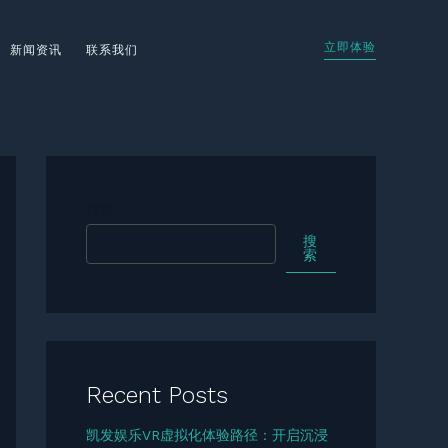
立即体验
新闻资讯
联系我们
搜索
搜
索
Recent Posts
凯发娱乐VR虚拟化体验路径：开启沉浸