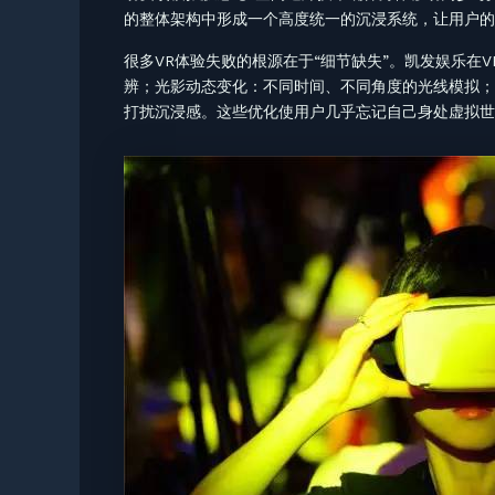
的整体架构中形成一个高度统一的沉浸系统，让用户
很多VR体验失败的根源在于“细节缺失”。凯发娱乐在
辨；光影动态变化：不同时间、不同角度的光线模拟；
打扰沉浸感。这些优化使用户几乎忘记自己身处虚拟世