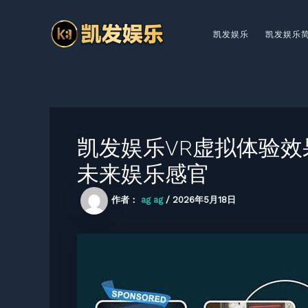
跳
至
凯发娱乐
凯发娱乐
内
容
凯发娱乐VR虚拟体验
未来娱乐感官
作者：
ag ag
/
2026年5月18日