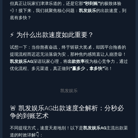
但真正让玩家们津津乐道的，还是它那
“秒到账”
的极致体验
💨！接下来，我们就聚焦核心问题：
凯发娱乐
的出款速度，到
底有多快？
⚡ 为什么出款速度如此重要？
试想一下：当你熬夜奋战，终于斩获大奖💰，却因平台拖沓的
提现流程而迟迟无法落袋为安，那种焦灼感简直让人崩溃😫！
凯发娱乐AG
深谙玩家心理，将
出款效率
视为核心竞争力，通过
优化流程、多元渠道，真正做到
“赢多少，拿多快”
🚀！
凯发娱乐
🚨 凯发娱乐AG出款速度全解析：分秒必
争的到账艺术
不同提现方式，速度天差地别！以下是
凯发娱乐AG
主流出款渠
道的时效详解👇：