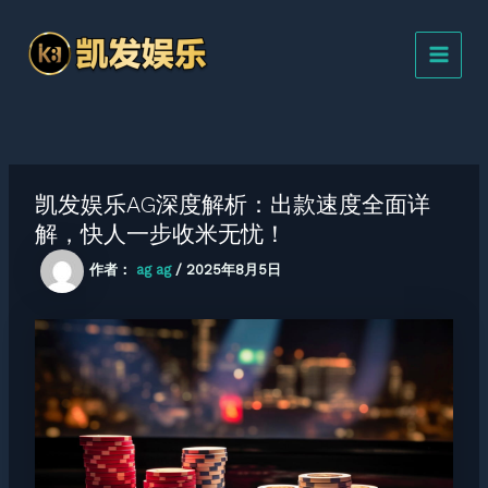
跳
MAI
至
MEN
内
容
凯发娱乐AG深度解析：出款速度全面详
解，快人一步收米无忧！
作者：
ag ag
/
2025年8月5日