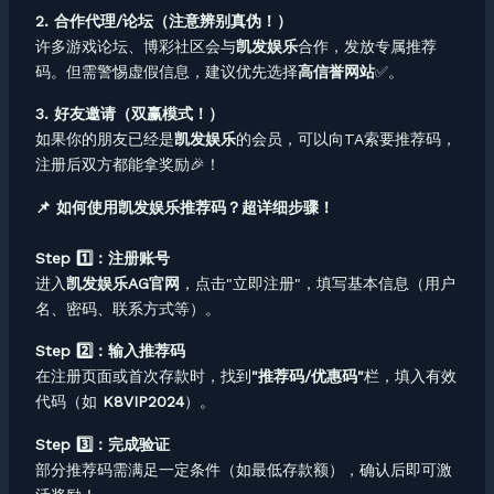
2. 合作代理/论坛（注意辨别真伪！）
许多游戏论坛、博彩社区会与
凯发娱乐
合作，发放专属推荐
码。但需警惕虚假信息，建议优先选择
高信誉网站
✅。
3. 好友邀请（双赢模式！）
如果你的朋友已经是
凯发娱乐
的会员，可以向TA索要推荐码，
注册后双方都能拿奖励🎉！
📌 如何使用凯发娱乐推荐码？超详细步骤！
Step 1️⃣：注册账号
进入
凯发娱乐AG官网
，点击"立即注册"，填写基本信息（用户
名、密码、联系方式等）。
Step 2️⃣：输入推荐码
在注册页面或首次存款时，找到
"推荐码/优惠码"
栏，填入有效
代码（如
K8VIP2024
）。
Step 3️⃣：完成验证
部分推荐码需满足一定条件（如最低存款额），确认后即可激