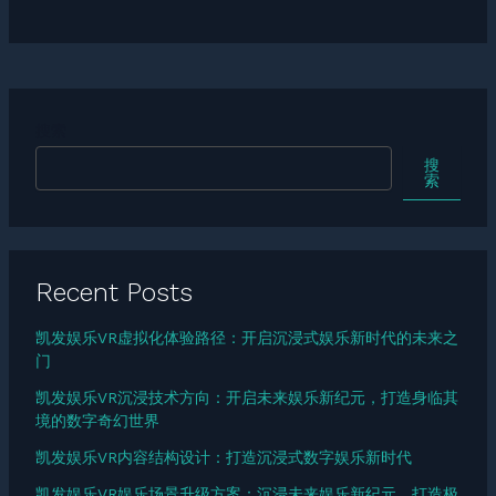
搜索
搜
索
Recent Posts
凯发娱乐VR虚拟化体验路径：开启沉浸式娱乐新时代的未来之
门
凯发娱乐VR沉浸技术方向：开启未来娱乐新纪元，打造身临其
境的数字奇幻世界
凯发娱乐VR内容结构设计：打造沉浸式数字娱乐新时代
凯发娱乐VR娱乐场景升级方案：沉浸未来娱乐新纪元，打造极