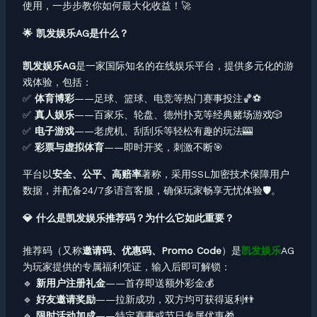
使用，一步步教你如何最大化收益！🚀
🌟 凯发娱乐AG是什么？
凯发娱乐AG
是一家国际知名的在线娱乐平台，提供多元化的游
戏体验，包括：
✅
体育博彩
——足球、篮球、电竞等热门赛事投注🏀⚽
✅
真人娱乐
——百家乐、轮盘、德州扑克等经典赌场游戏🎲
✅
电子游戏
——老虎机、刮刮乐等轻松有趣的玩法🎰
✅
彩票与虚拟体育
——即时开奖，刺激不断🎯
平台以
安全、公平、高赔率
著称，采用SSL加密技术保障用户
数据，并配备24/7多语言客服，确保玩家畅享无忧体验🛡️。
💎 什么是凯发娱乐推荐码？为什么它如此重要？
推荐码（又称
邀请码、优惠码、Promo Code
）是
凯发娱乐
AG
为玩家提供的专属福利凭证，输入后即可解锁：
🔹
新用户注册礼金
——首存即送额外彩金💰
🔹
好友邀请奖励
——拉新成功，双方均可获得返利👬
🔹
限时活动加成
——特定赛事或节日专属优惠🎁