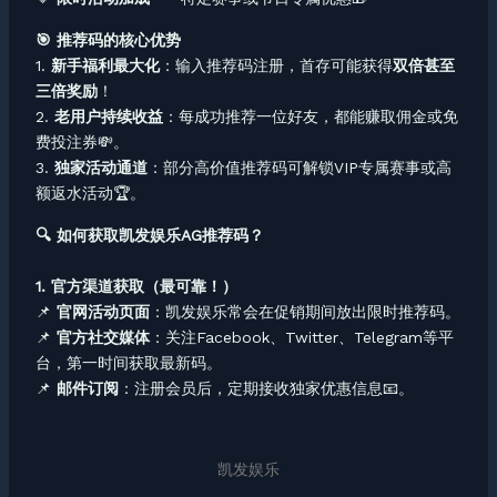
🎯 推荐码的核心优势
1.
新手福利最大化
：输入推荐码注册，首存可能获得
双倍甚至
三倍奖励
！
2.
老用户持续收益
：每成功推荐一位好友，都能赚取佣金或免
费投注券💸。
3.
独家活动通道
：部分高价值推荐码可解锁VIP专属赛事或高
额返水活动🏆。
🔍 如何获取凯发娱乐AG推荐码？
1. 官方渠道获取（最可靠！）
📌
官网活动页面
：凯发娱乐常会在促销期间放出限时推荐码。
📌
官方社交媒体
：关注Facebook、Twitter、Telegram等平
台，第一时间获取最新码。
📌
邮件订阅
：注册会员后，定期接收独家优惠信息📧。
凯发娱乐