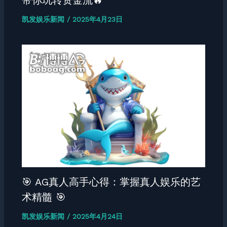
带你玩转资金流🔥
凯发娱乐新闻
/
2025年4月23日
🎯 AG真人高手心得：掌握真人娱乐的艺
术精髓 🎯
凯发娱乐新闻
/
2025年4月24日