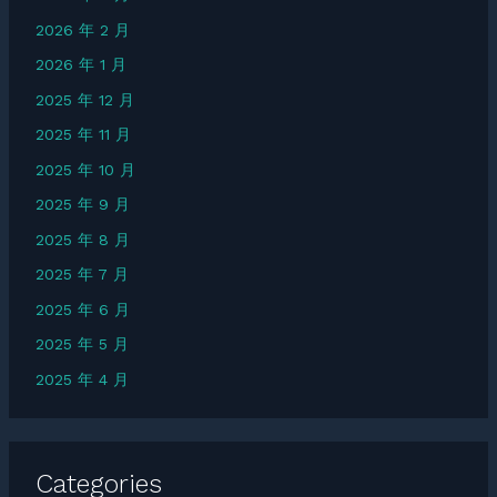
2026 年 2 月
2026 年 1 月
2025 年 12 月
2025 年 11 月
2025 年 10 月
2025 年 9 月
2025 年 8 月
2025 年 7 月
2025 年 6 月
2025 年 5 月
2025 年 4 月
Categories