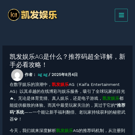
跳
MAI
至
MEN
内
容
凯发娱乐AG是什么？推荐码超全详解，新
手必看攻略！
作者：
ag ag
/
2025年8月4日
在数字娱乐的浪潮中，
凯发娱乐
AG（Kaifa Entertainment
AG）以其卓越的在线博彩与娱乐服务，吸引了全球玩家的目光
🔥。无论是体育竞猜、真人娱乐，还是电子游戏，
凯发娱乐
都
能提供极致的体验。而其中最受玩家关注的，莫过于它的
"推荐
码"系统
——一个能让新手福利翻倍、老玩家持续获利的秘密武
器💎！
今天，我们就来深度解析
凯发娱乐
AG的推荐码机制，从注册到